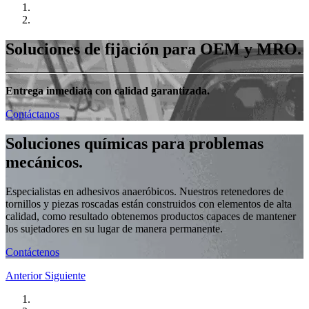
Soluciones de fijación para OEM y MRO.
Entrega inmediata con calidad garantizada.
Contáctanos
Soluciones químicas para problemas
mecánicos.
Especialistas en adhesivos anaeróbicos. Nuestros retenedores de
tornillos y piezas roscadas están construidos con elementos de alta
calidad, como resultado obtenemos productos capaces de mantener
los sujetadores en su lugar de manera permanente.
Contáctenos
Anterior
Siguiente