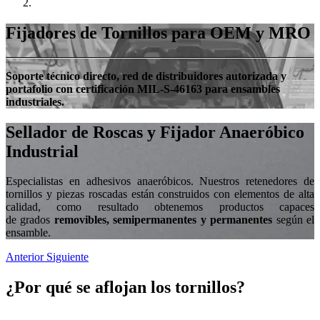
Fijadores de Tornillos para OEM y MRO
Soporte técnico directo, red de distribuidores autorizada y
portafolio con certificación MIL-S-46163 para ensambles
industriales.
Sellador de Roscas y Fijador Anaeróbico
Industrial
Especialistas en adhesivos anaeróbicos. Nuestros retenedores de
tornillos y piezas roscadas están construidos con elementos de alta
calidad, como resultado obtenemos productos capaces
de grados
removibles, semipermanentes y permanentes
según el
ensamble.
Anterior
Siguiente
¿Por qué se aflojan los tornillos?