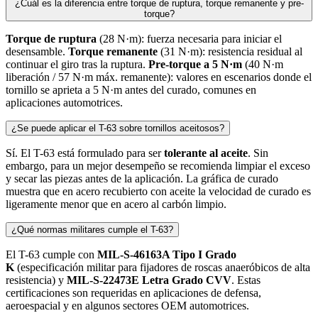
250
ml
Líneas de ensamblaje, OEM automotriz, alto volumen continuo.
1
L
Plantas de producción, dispensadores automáticos, consumo
industrial alto.
Solicitar Cotización por Volumen →
Preguntas Frecuentes
Consultas técnicas comunes sobre el TORNILOCK® T-63.
¿Cuánto tarda en curar el T-63 en acero al carbón?
Según el TDS, el tiempo de manejo es de
10 minutos
, el tiempo de