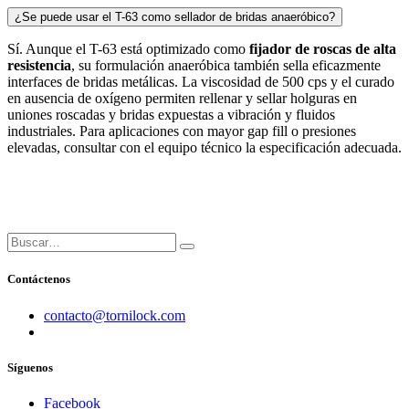
trabajo de
1 a 3 horas
y el curado completo en
24 horas
a 22°C
sobre acero al carbón M10. En sustratos pasivos como zincado, el
curado es significativamente más lento — usar activador para
acelerar el proceso.
¿Qué tan grande es el "gap fill" del T-63?
El relleno de holguras es de
0.07 mm
. Esto significa que el T-63
puede sellar y bloquear roscas con tolerancias de hasta esa
magnitud. Para holguras mayores se recomienda consultar con el
área técnica para producto específico.
¿Cuál es la diferencia entre torque de ruptura, torque remanente y pre-
torque?
Torque de ruptura
(28 N·m): fuerza necesaria para iniciar el
desensamble.
Torque remanente
(31 N·m): resistencia residual al
continuar el giro tras la ruptura.
Pre-torque a 5 N·m
(40 N·m
liberación / 57 N·m máx. remanente): valores en escenarios donde el
tornillo se aprieta a 5 N·m antes del curado, comunes en
aplicaciones automotrices.
¿Se puede aplicar el T-63 sobre tornillos aceitosos?
Sí. El T-63 está formulado para ser
tolerante al aceite
. Sin