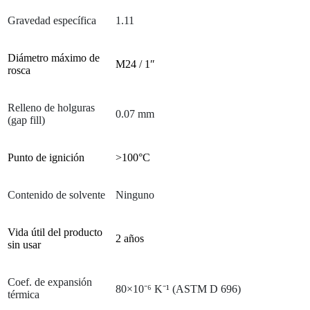
Gravedad específica
1.11
Diámetro máximo de
M24 / 1″
rosca
Relleno de holguras
0.07 mm
(gap fill)
Punto de ignición
>100°C
Contenido de solvente
Ninguno
Vida útil del producto
2 años
sin usar
Coef. de expansión
80×10⁻⁶ K⁻¹ (ASTM D 696)
térmica