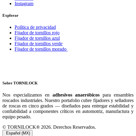
embargo, para un mejor desempeño se recomienda limpiar el exceso
y secar las piezas antes de la aplicación. La gráfica de curado
muestra que en acero recubierto con aceite la velocidad de curado es
ligeramente menor que en acero al carbón limpio.
¿Qué normas militares cumple el T-63?
El T-63 cumple con
MIL-S-46163A Tipo I Grado
K
(especificación militar para fijadores de roscas anaeróbicos de alta
resistencia) y
MIL-S-22473E Letra Grado CVV
. Estas
certificaciones son requeridas en aplicaciones de defensa,
aeroespacial y en algunos sectores OEM automotrices.
¿Se puede usar el T-63 como sellador de bridas anaeróbico?
Sí. Aunque el T-63 está optimizado como
fijador de roscas de alta
resistencia
, su formulación anaeróbica también sella eficazmente
interfaces de bridas metálicas. La viscosidad de 500 cps y el curado
en ausencia de oxígeno permiten rellenar y sellar holguras en
uniones roscadas y bridas expuestas a vibración y fluidos
industriales. Para aplicaciones con mayor gap fill o presiones
elevadas, consultar con el equipo técnico la especificación adecuada.