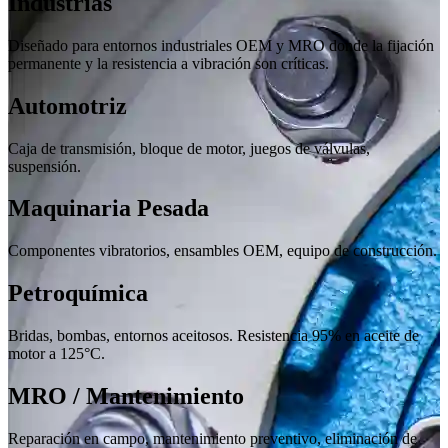
Industrias
Diseñado para entornos industriales OEM y MRO donde la fijación
permanente y la resistencia a vibración son críticas.
Automotriz
Caja de transmisión, bloque de motor, juegos de válvulas,
suspensión.
Maquinaria Pesada
Componentes vibratorios, ensambles OEM, equipo de construcción.
Petroquímica
Bridas, bombas, entornos aceitosos. Resistencia 95% en aceite de
motor a 125°C.
MRO / Mantenimiento
Reparación en campo, mantenimiento preventivo, eliminación de