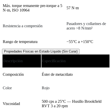
Máx. torque remanente pre-torque a 5
57 N·m
N·m, ISO 10964
Pasadores y collarines de
Resistencia a compresión
acero >8 N/mm²
Rango de temperatura
−55°C a +150°C
Propiedades Físicas en Estado Líquido (Sin Curar)
Descripción
Especificación
Composición
Éster de metacrilato
Color
Rojo
500 cps a 25°C — Husillo Brookfield
Viscosidad
RVT 3 a 20 rpm