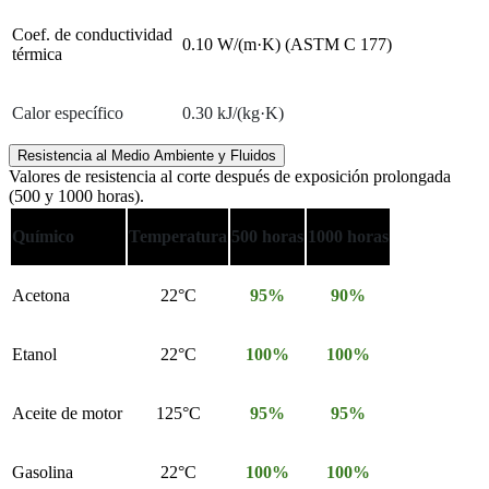
Coef. de conductividad
0.10 W/(m·K) (ASTM C 177)
térmica
Calor específico
0.30 kJ/(kg·K)
Resistencia al Medio Ambiente y Fluidos
Valores de resistencia al corte después de exposición prolongada
(500 y 1000 horas).
Químico
Temperatura
500 horas
1000 horas
Acetona
22°C
95%
90%
Etanol
22°C
100%
100%
Aceite de motor
125°C
95%
95%
Gasolina
22°C
100%
100%