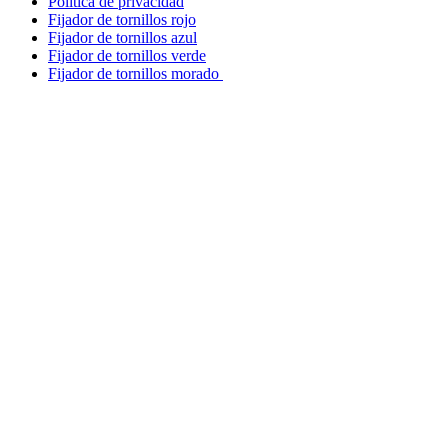
Política de privacidad
Fijador de tornillos rojo
Fijador de tornillos azul
Fijador de tornillos verde
Fijador de tornillos morado