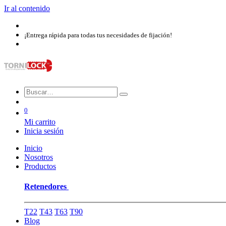
Ir al contenido
¡Entrega rápida para todas tus necesidades de fijación!
0
Mi carrito
Inicia sesión
Inicio
Nosotros​
Productos
Retenedores
T22
T43
T63
T90
Blog